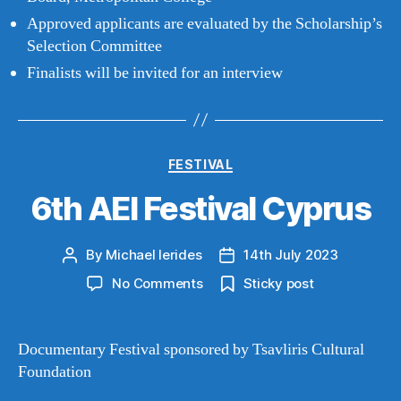
Approved applicants are evaluated by the Scholarship’s
Selection Committee
Finalists will be invited for an interview
Categories
FESTIVAL
6th AEI Festival Cyprus
By
Michael Ierides
14th July 2023
Post
Post
author
date
on
No Comments
Sticky post
6th
AEI
Festival
Documentary Festival sponsored by Tsavliris Cultural
Cyprus
Foundation