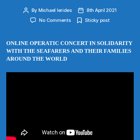
By
Michael Ierides
8th April 2021
Post
Post
author
date
on
No Comments
Sticky post
ONLINE
CONCERT
IN
ONLINE OPERATIC CONCERT IN SOLIDARITY
SOLIDARITY
WITH THE SEAFARERS
AND THEIR FAMILIES
WITH
AROUND THE WORLD
SEAFARERS