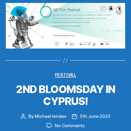
Categories
FESTIVAL
2ND BLOOMSDAY IN
CYPRUS!
By
Michael Ierides
5th June 2023
Post
Post
author
date
on
No Comments