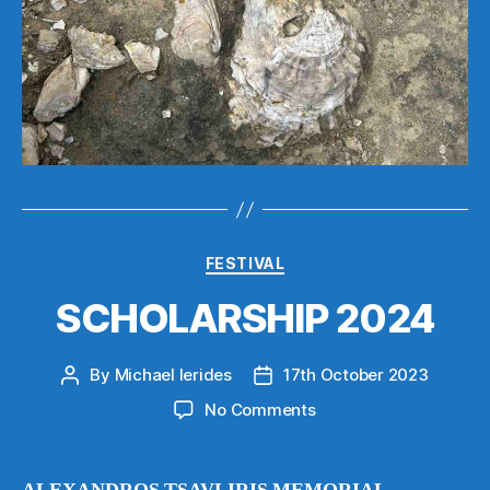
Categories
FESTIVAL
SCHOLARSHIP 2024
By
Michael Ierides
17th October 2023
Post
Post
author
date
on
No Comments
SCHOLARSHIP
2024