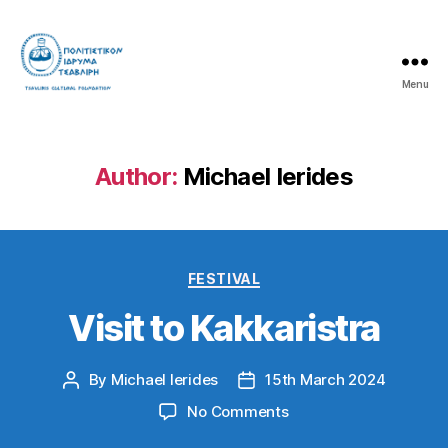
Menu
Tsavliris
Cultural
Foundation
Author:
Michael Ierides
Categories
FESTIVAL
Visit to Kakkaristra
By
Michael Ierides
15th March 2024
Post
Post
author
date
on
No Comments
Visit