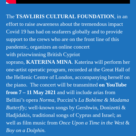
The
TSAVLIRIS CULTURAL FOUNDATION
, in an
effort to raise awareness about the tremendous impact
Covid 19 has had on seafarers globally and to provide
support to the crews who are on the front line of this
pandemic, organizes an online concert
with prizewinning British Cypriot
soprano,
KATERINA MINA
. Katerina will perform her
one-artist operatic program, recorded at the Great Hall of
the Hellenic Centre of London, accompanying herself on
the piano. The concert will be transmitted
on YouTube
from 7 – 11 May 2021
and will include arias from
Bellini’s opera
Norma,
Puccini’s
La Boh
è
me & Madama
Butterfly;
well-known songs by Gershwin, Donizetti &
Hadjidakis, traditional songs of Cyprus and Israel; as
well as film music from
Once Upon a Time in the West
&
Boy on a Dolphin.