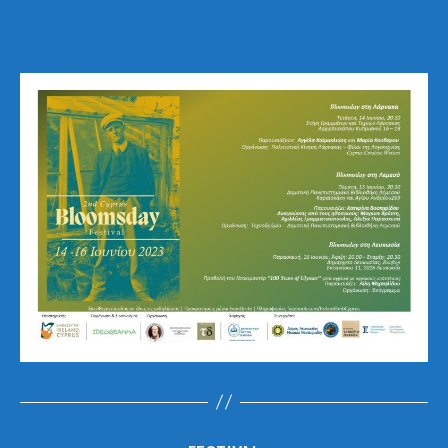
2ND
BLOOMSDAY
IN
CYPRUS!
Categories