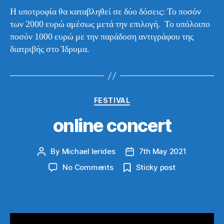
Η υποτροφία θα καταβληθεί σε δύο δόσεις: Το ποσόν
των 2000 ευρώ αμέσως μετά την επιλογή. Το υπόλοιπο
ποσόν 1000 ευρώ με την παράδοση αντιγράφου της
διατριβής στο Ίδρυμα.
Categories
FESTIVAL
online concert
By
Michael Ierides
7th May 2021
Post
Post
author
date
on
No Comments
Sticky post
online
concert